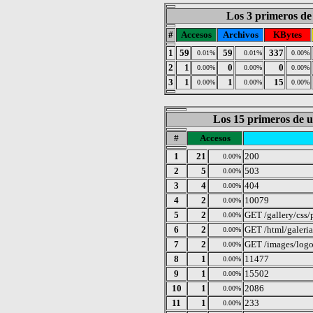
Los 3 primeros de 
#
Accesos
Archivos
KBytes
1
59
59
337
0.01%
0.01%
0.00%
2
1
0
0
0.00%
0.00%
0.00%
3
1
1
15
0.00%
0.00%
0.00%
Los 15 primeros de u
#
Accesos
1
21
200
0.00%
2
5
503
0.00%
3
4
404
0.00%
4
2
10079
0.00%
5
2
GET /gallery/css/
0.00%
6
2
GET /html/galeri
0.00%
7
2
GET /images/logo
0.00%
8
1
11477
0.00%
9
1
15502
0.00%
10
1
2086
0.00%
11
1
233
0.00%