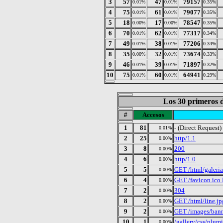
3
57
47
79157
0.01%
0.01%
0.35%
4
75
61
79077
0.01%
0.01%
0.35%
5
18
17
78547
0.00%
0.00%
0.35%
6
70
62
77317
0.01%
0.01%
0.34%
7
49
38
77206
0.01%
0.01%
0.34%
8
35
32
73674
0.00%
0.01%
0.33%
9
46
39
71897
0.01%
0.01%
0.32%
10
75
60
64941
0.01%
0.01%
0.29%
Los 30 primeros d
#
Accesos
1
81
- (Direct Request)
0.01%
2
25
http/1.1
0.00%
3
8
200
0.00%
4
6
http/1.0
0.00%
5
5
GET /html/galeri
0.00%
6
4
GET /favicon.ico
0.00%
7
2
304
0.00%
8
2
GET /html/line.j
0.00%
9
2
GET /images/bann
0.00%
10
1
/gallery/css/plumi
0.00%