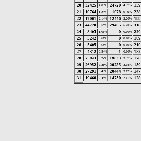
20
32425
24720
159
4.07%
4.37%
21
10764
1078
238
1.35%
0.19%
22
17061
12446
199
2.14%
2.20%
23
44720
29405
318
5.61%
5.20%
24
8405
0
220
1.05%
0.00%
25
5242
0
189
0.66%
0.00%
26
5405
0
210
0.68%
0.00%
27
4312
1
182
0.54%
0.00%
28
25843
19033
176
3.24%
3.37%
29
26952
20235
150
3.38%
3.58%
30
27291
20444
147
3.42%
3.62%
31
19460
14750
128
2.44%
2.61%