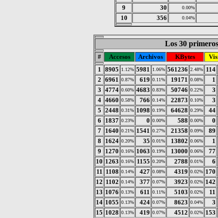
9
30
0.00%
10
356
0.04%
Los 30 primeros 
#
Accesos
Archivos
KBytes
Vis
1
8905
5981
561236
114
1.12%
1.06%
2.48%
2
6961
619
19171
1
0.87%
0.11%
0.08%
3
4774
4683
50746
3
0.60%
0.83%
0.22%
4
4660
766
22873
3
0.58%
0.14%
0.10%
5
2448
1098
64628
44
0.31%
0.19%
0.29%
6
1837
0
588
0
0.23%
0.00%
0.00%
7
1640
1541
21358
89
0.21%
0.27%
0.09%
8
1624
35
13802
1
0.20%
0.01%
0.06%
9
1270
1063
13000
77
0.16%
0.19%
0.06%
10
1263
1155
2788
6
0.16%
0.20%
0.01%
11
1108
427
4319
170
0.14%
0.08%
0.02%
12
1102
377
3923
142
0.14%
0.07%
0.02%
13
1076
611
5103
11
0.13%
0.11%
0.02%
14
1055
424
8623
3
0.13%
0.07%
0.04%
15
1028
419
4512
153
0.13%
0.07%
0.02%