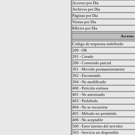
Accesos por Día
Archivos por Día
Páginas por Día
Visitas por Día
KBytes por Día
Accesos 
Código de respuesta indefinido
200 - OK
201 - Creado
206 - Contenido parcial
301 - Movido permanentemente
302 - Encontrado
304 - No modificado
400 - Petición errónea
401 - No autorizado
403 - Prohibido
404 - No se encuentra
405 - Método no permitido
406 - No aceptable
500 - Error interno del servidor
503 - Servicio no disponible