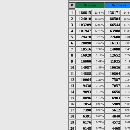
#
Accesos
Archivos
1
186815
138171
23.44%
24.4
2
124010
88504
15.56%
15.6
3
103209
66544
12.95%
11.7
4
101947
63908
12.79%
11.3
5
29470
22680
3.70%
4.0
6
20890
16131
2.62%
2.8
7
18516
14088
2.32%
2.4
8
16928
12652
2.12%
2.2
9
16000
11935
2.01%
2.1
10
14987
10636
1.88%
1.8
11
14888
10864
1.87%
1.9
12
10064
7587
1.26%
1.3
13
9438
7057
1.18%
1.2
14
9093
6656
1.14%
1.1
15
8896
6903
1.12%
1.2
16
7854
5989
0.99%
1.0
17
7390
5612
0.93%
0.9
18
6391
4840
0.80%
0.8
19
6176
4572
0.77%
0.8
20
6148
4468
0.77%
0.7