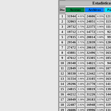
Estadístic
Día
Accesos
Archivos
Pá
1
31944
24606
121
4.01%
4.35%
2
32063
24051
113
4.02%
4.25%
3
29732
22375
111
3.73%
3.96%
4
19712
14772
92
2.47%
2.61%
5
27835
20814
99
3.49%
3.68%
6
29546
22039
120
3.71%
3.90%
7
27472
20610
124
3.45%
3.65%
8
43881
32496
163
5.50%
5.75%
9
47612
35305
185
5.97%
6.24%
10
20340
14821
94
2.55%
2.62%
11
22849
16889
107
2.87%
2.99%
12
30330
22442
158
3.80%
3.97%
13
31554
23105
163
3.96%
4.09%
14
29296
21770
141
3.68%
3.85%
15
24815
18819
139
3.11%
3.33%
16
44212
31226
144
5.55%
5.52%
17
26949
20183
127
3.38%
3.57%
18
22487
16948
119
2.82%
3.00%
19
26606
19996
131
3.34%
3.54%