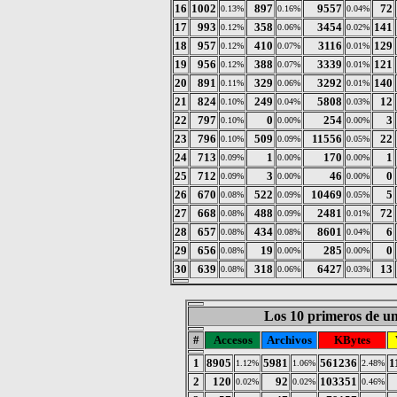
16
1002
897
9557
72
0.13%
0.16%
0.04%
17
993
358
3454
141
0.12%
0.06%
0.02%
18
957
410
3116
129
0.12%
0.07%
0.01%
19
956
388
3339
121
0.12%
0.07%
0.01%
20
891
329
3292
140
0.11%
0.06%
0.01%
21
824
249
5808
12
0.10%
0.04%
0.03%
22
797
0
254
3
0.10%
0.00%
0.00%
23
796
509
11556
22
0.10%
0.09%
0.05%
24
713
1
170
1
0.09%
0.00%
0.00%
25
712
3
46
0
0.09%
0.00%
0.00%
26
670
522
10469
5
0.08%
0.09%
0.05%
27
668
488
2481
72
0.08%
0.09%
0.01%
28
657
434
8601
6
0.08%
0.08%
0.04%
29
656
19
285
0
0.08%
0.00%
0.00%
30
639
318
6427
13
0.08%
0.06%
0.03%
Los 10 primeros de un
#
Accesos
Archivos
KBytes
1
8905
5981
561236
1
1.12%
1.06%
2.48%
2
120
92
103351
0.02%
0.02%
0.46%