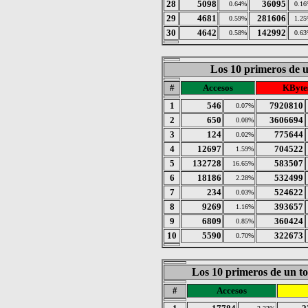
28
5098
36095
0.64%
0.1
29
4681
281606
0.59%
1.2
30
4642
142992
0.58%
0.6
Los 10 primeros de 
#
Accesos
KByte
1
546
7920810
0.07%
2
650
3606694
0.08%
3
124
775644
0.02%
4
12697
704522
1.59%
5
132728
583507
16.65%
6
18186
532499
2.28%
7
234
524622
0.03%
8
9269
393657
1.16%
9
6809
360424
0.85%
10
5590
322673
0.70%
Los 10 primeros de un to
#
Accesos