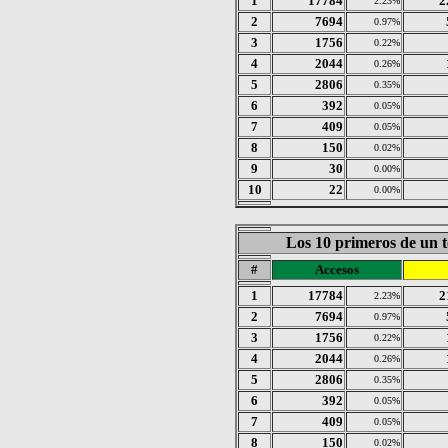
1
17784
2
2.23%
2
7694
0.97%
3
1756
0.22%
4
2044
0.26%
5
2806
0.35%
6
392
0.05%
7
409
0.05%
8
150
0.02%
9
30
0.00%
10
22
0.00%
Los 10 primeros de un t
#
Accesos
1
17784
2
2.23%
2
7694
0.97%
3
1756
0.22%
4
2044
0.26%
5
2806
0.35%
6
392
0.05%
7
409
0.05%
8
150
0.02%