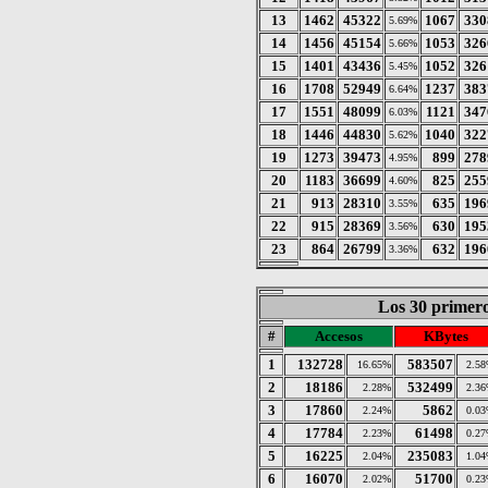
13
1462
45322
1067
330
5.69%
14
1456
45154
1053
326
5.66%
15
1401
43436
1052
326
5.45%
16
1708
52949
1237
383
6.64%
17
1551
48099
1121
347
6.03%
18
1446
44830
1040
322
5.62%
19
1273
39473
899
278
4.95%
20
1183
36699
825
255
4.60%
21
913
28310
635
196
3.55%
22
915
28369
630
195
3.56%
23
864
26799
632
196
3.36%
Los 30 primero
#
Accesos
KBytes
1
132728
583507
16.65%
2.5
2
18186
532499
2.28%
2.3
3
17860
5862
2.24%
0.0
4
17784
61498
2.23%
0.2
5
16225
235083
2.04%
1.0
6
16070
51700
2.02%
0.2