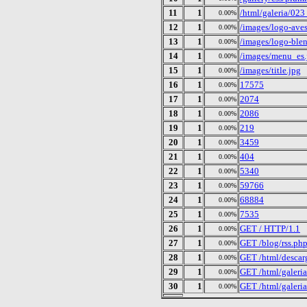
11
1
/html/galeria/023
0.00%
12
1
/images/logo-aves
0.00%
13
1
/images/logo-blen
0.00%
14
1
/images/menu_es.
0.00%
15
1
/images/title.jpg
0.00%
16
1
17575
0.00%
17
1
2074
0.00%
18
1
2086
0.00%
19
1
219
0.00%
20
1
3459
0.00%
21
1
404
0.00%
22
1
5340
0.00%
23
1
59766
0.00%
24
1
68884
0.00%
25
1
7535
0.00%
26
1
GET / HTTP/1.1
0.00%
27
1
GET /blog/rss.ph
0.00%
28
1
GET /html/descar
0.00%
29
1
GET /html/galeri
0.00%
30
1
GET /html/galeria
0.00%