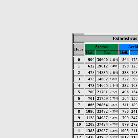
Estadística
Accesos
Archi
Hora
Media
Total
Media
0
990
30690
564
175
3.85%
1
632
19612
398
123
2.46%
2
478
14835
333
103
1.86%
3
473
14682
322
99
1.84%
4
473
14665
332
103
1.84%
5
700
21701
496
154
2.72%
6
701
21759
504
156
2.73%
7
866
26864
611
189
3.37%
8
1080
33482
780
241
4.20%
9
1128
34987
799
247
4.39%
10
1209
37494
879
272
4.70%
11
1385
42937
1005
311
5.39%
12
1418
43967
1012
313
5.52%