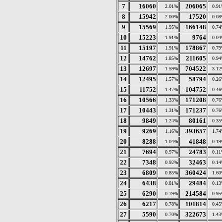
7
16060
206065
2.01%
0.9
8
15942
17520
2.00%
0.0
9
15569
166148
1.95%
0.7
10
15223
9764
1.91%
0.0
11
15197
178867
1.91%
0.7
12
14762
211605
1.85%
0.9
13
12697
704522
1.59%
3.1
14
12495
58794
1.57%
0.2
15
11752
104752
1.47%
0.4
16
10566
171208
1.33%
0.7
17
10443
171237
1.31%
0.7
18
9849
80161
1.24%
0.3
19
9269
393657
1.16%
1.7
20
8288
41848
1.04%
0.1
21
7694
24783
0.97%
0.1
22
7348
32463
0.92%
0.1
23
6809
360424
0.85%
1.6
24
6438
29484
0.81%
0.1
25
6290
214584
0.79%
0.9
26
6217
101814
0.78%
0.4
27
5590
322673
0.70%
1.4