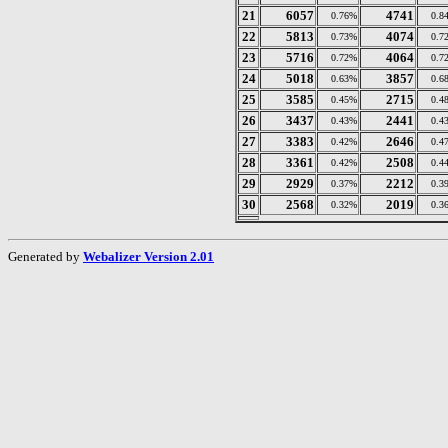
21
6057
4741
0.76%
0.8
22
5813
4074
0.73%
0.7
23
5716
4064
0.72%
0.7
24
5018
3857
0.63%
0.6
25
3585
2715
0.45%
0.4
26
3437
2441
0.43%
0.4
27
3383
2646
0.42%
0.4
28
3361
2508
0.42%
0.4
29
2929
2212
0.37%
0.3
30
2568
2019
0.32%
0.3
Generated by
Webalizer Version 2.01