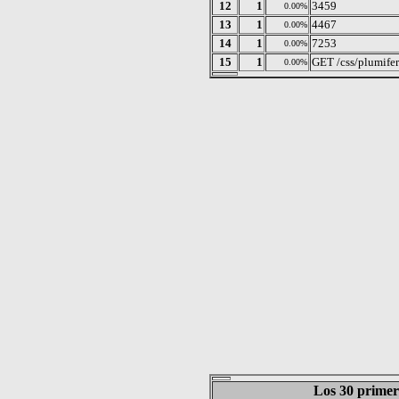
12
1
3459
0.00%
13
1
4467
0.00%
14
1
7253
0.00%
15
1
GET /css/plumife
0.00%
Los 30 primero