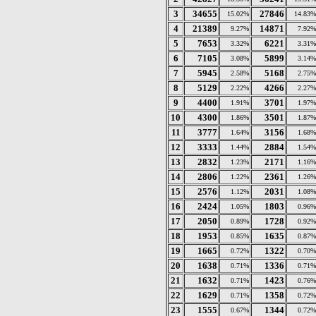
3
34655
27846
15.02%
14.83%
4
21389
14871
9.27%
7.92%
5
7653
6221
3.32%
3.31%
6
7105
5899
3.08%
3.14%
7
5945
5168
2.58%
2.75%
8
5129
4266
2.22%
2.27%
9
4400
3701
1.91%
1.97%
10
4300
3501
1.86%
1.87%
11
3777
3156
1.64%
1.68%
12
3333
2884
1.44%
1.54%
13
2832
2171
1.23%
1.16%
14
2806
2361
1.22%
1.26%
15
2576
2031
1.12%
1.08%
16
2424
1803
1.05%
0.96%
17
2050
1728
0.89%
0.92%
18
1953
1635
0.85%
0.87%
19
1665
1322
0.72%
0.70%
20
1638
1336
0.71%
0.71%
21
1632
1423
0.71%
0.76%
22
1629
1358
0.71%
0.72%
23
1555
1344
0.67%
0.72%