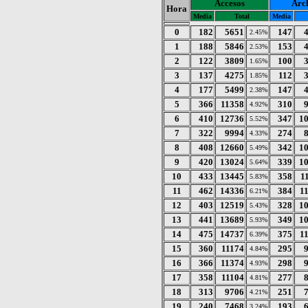
Accesos
Arc
Hora
Media
Total
Media
0
182
5651
147
2.45%
1
188
5846
153
2.53%
2
122
3809
100
1.65%
3
137
4275
112
1.85%
4
177
5499
147
2.38%
5
366
11358
310
4.92%
6
410
12736
347
1
5.52%
7
322
9994
274
4.33%
8
408
12660
342
1
5.49%
9
420
13024
339
1
5.64%
10
433
13445
358
1
5.83%
11
462
14336
384
1
6.21%
12
403
12519
328
1
5.43%
13
441
13689
349
1
5.93%
14
475
14737
375
1
6.39%
15
360
11174
295
4.84%
16
366
11374
298
4.93%
17
358
11104
277
4.81%
18
313
9706
251
4.21%
19
240
7468
193
3.24%