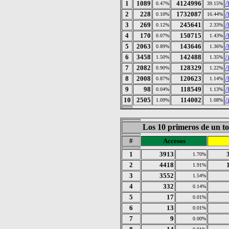
1
1089
4124996
/
0.47%
39.15%
2
228
1732087
/
0.10%
16.44%
3
269
245641
/
0.12%
2.33%
4
170
150715
/
0.07%
1.43%
5
2063
143646
/
0.89%
1.36%
6
3458
142488
/
1.50%
1.35%
7
2082
128329
/
0.90%
1.22%
8
2008
120623
/
0.87%
1.14%
9
98
118549
/
0.04%
1.13%
10
2505
114002
/
1.09%
1.08%
Los 10 primeros de un to
#
Accesos
1
3913
1.70%
2
4418
1.91%
3
3552
1.54%
4
332
0.14%
5
17
0.01%
6
13
0.01%
7
9
0.00%