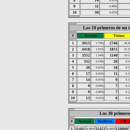
8
14
0.01%
9
11
0.00%
10
30
0.01%
Los 10 primeros de un t
#
Accesos
Visitas
1
3913
2746
1.70%
46.
2
4418
1851
1.91%
31.
3
3552
1140
1.54%
19.
4
332
20
0.14%
0.
5
30
18
0.01%
0.
6
17
11
0.01%
0.
7
14
9
0.01%
0.
8
9
7
0.00%
0.
9
9
7
0.00%
0.
10
13
6
0.01%
0.
Los 30 primeros
#
Accesos
Archivos
KByt
1
11441
11422
120860
4.96%
6.09%