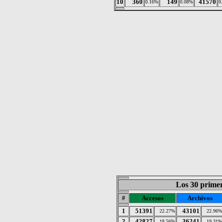
10
360
149
41570
0.16%
0.08%
0
Los 30 primer
#
Accesos
Archivos
1
51391
43101
22.27%
22.96%
2
42827
36241
18.56%
19.31%