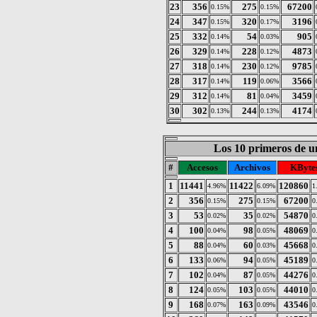
23
356
275
67200
0.15%
0.15%
24
347
320
3196
0.15%
0.17%
25
332
54
905
0.14%
0.03%
26
329
228
4873
0.14%
0.12%
27
318
230
9785
0.14%
0.12%
28
317
119
3566
0.14%
0.06%
29
312
81
3459
0.14%
0.04%
30
302
244
4174
0.13%
0.13%
Los 10 primeros de un
#
Accesos
Archivos
KByte
1
11441
11422
120860
4.96%
6.09%
1
2
356
275
67200
0.15%
0.15%
0
3
53
35
54870
0.02%
0.02%
0
4
100
98
48069
0.04%
0.05%
0
5
88
60
45668
0.04%
0.03%
0
6
133
94
45189
0.06%
0.05%
0
7
102
87
44276
0.04%
0.05%
0
8
124
103
44010
0.05%
0.05%
0
9
168
163
43546
0.07%
0.09%
0