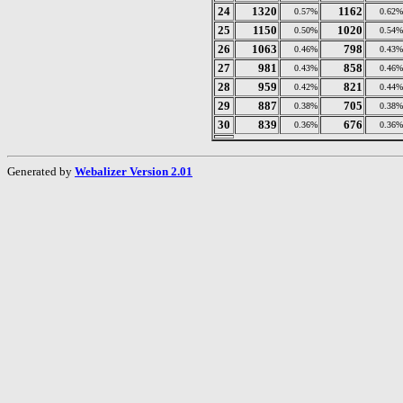
24
1320
1162
0.57%
0.62%
25
1150
1020
0.50%
0.54%
26
1063
798
0.46%
0.43%
27
981
858
0.43%
0.46%
28
959
821
0.42%
0.44%
29
887
705
0.38%
0.38%
30
839
676
0.36%
0.36%
Generated by
Webalizer Version 2.01