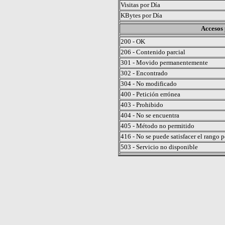
Visitas por Día
KBytes por Día
Accesos 
200 - OK
206 - Contenido parcial
301 - Movido permanentemente
302 - Encontrado
304 - No modificado
400 - Petición errónea
403 - Prohibido
404 - No se encuentra
405 - Método no permitido
416 - No se puede satisfacer el rango 
503 - Servicio no disponible