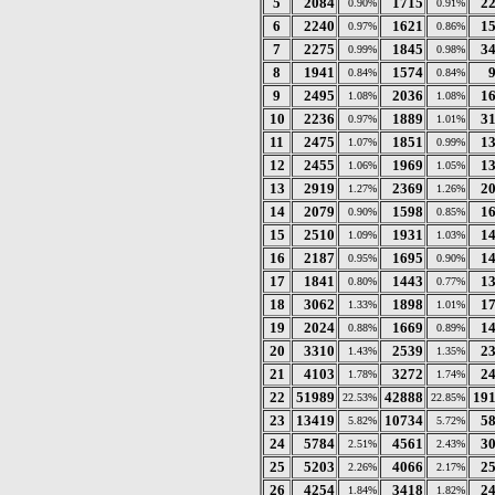
5
2084
1715
2
0.90%
0.91%
6
2240
1621
1
0.97%
0.86%
7
2275
1845
3
0.99%
0.98%
8
1941
1574
0.84%
0.84%
9
2495
2036
1
1.08%
1.08%
10
2236
1889
3
0.97%
1.01%
11
2475
1851
1
1.07%
0.99%
12
2455
1969
1
1.06%
1.05%
13
2919
2369
2
1.27%
1.26%
14
2079
1598
1
0.90%
0.85%
15
2510
1931
1
1.09%
1.03%
16
2187
1695
1
0.95%
0.90%
17
1841
1443
1
0.80%
0.77%
18
3062
1898
1
1.33%
1.01%
19
2024
1669
1
0.88%
0.89%
20
3310
2539
2
1.43%
1.35%
21
4103
3272
2
1.78%
1.74%
22
51989
42888
19
22.53%
22.85%
23
13419
10734
5
5.82%
5.72%
24
5784
4561
3
2.51%
2.43%
25
5203
4066
2
2.26%
2.17%
26
4254
3418
2
1.84%
1.82%