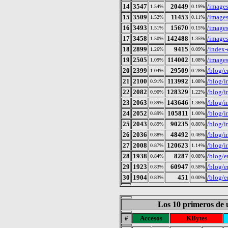
14
3547
20449
/images
1.54%
0.19%
15
3509
11453
/images
1.52%
0.11%
16
3493
15670
/image
1.51%
0.15%
17
3458
142488
/image
1.50%
1.35%
18
2899
9415
/index-
1.26%
0.09%
19
2505
114002
/image
1.09%
1.08%
20
2399
29509
/blog/e
1.04%
0.28%
21
2100
113992
/blog/i
0.91%
1.08%
22
2082
128329
/blog/i
0.90%
1.22%
23
2063
143646
/blog/
0.89%
1.36%
24
2052
105811
/blog/
0.89%
1.00%
25
2043
90235
/blog/
0.89%
0.86%
26
2036
48492
/blog/i
0.88%
0.46%
27
2008
120623
/blog/i
0.87%
1.14%
28
1938
8287
/blog/e
0.84%
0.08%
29
1923
60947
/blog/
0.83%
0.58%
30
1904
451
/blog/e
0.83%
0.00%
Los 10 primeros de 
#
Accesos
KBytes