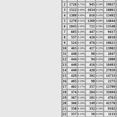
2
1726
945
19657
0.75%
0.50%
3
1522
1034
18861
0.66%
0.55%
4
1389
816
13492
0.60%
0.43%
5
1270
1269
14844
0.55%
0.68%
6
1045
721
13548
0.45%
0.38%
7
605
447
9417
0.26%
0.24%
8
557
426
6818
0.24%
0.23%
9
524
476
18621
0.23%
0.25%
10
465
417
13982
0.20%
0.22%
11
448
90
2047
0.19%
0.05%
12
444
94
2080
0.19%
0.05%
13
440
416
10493
0.19%
0.22%
14
440
420
27859
0.19%
0.22%
15
429
392
14733
0.19%
0.21%
16
405
98
2275
0.18%
0.05%
17
402
357
12709
0.17%
0.19%
18
374
284
35694
0.16%
0.15%
19
367
181
4763
0.16%
0.10%
20
360
149
41570
0.16%
0.08%
21
358
332
9102
0.16%
0.18%
22
357
59
1133
0.15%
0.03%