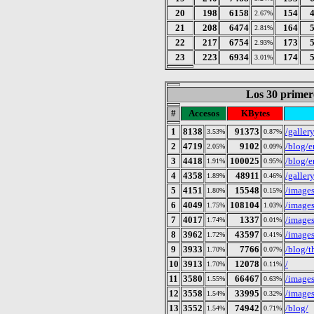
20
198
6158
154
2.67%
21
208
6474
164
2.81%
22
217
6754
173
2.93%
23
223
6934
174
3.01%
Los 30 primer
#
Accesos
KBytes
1
8138
91373
/galler
3.53%
0.87%
2
4719
9102
/blog/e
2.05%
0.09%
3
4418
100025
/blog/e
1.91%
0.95%
4
4358
48911
/galler
1.89%
0.46%
5
4151
15548
/images
1.80%
0.15%
6
4049
108104
/images
1.75%
1.03%
7
4017
1337
/images
1.74%
0.01%
8
3962
43597
/images
1.72%
0.41%
9
3933
7766
/blog/t
1.70%
0.07%
10
3913
12078
/
1.70%
0.11%
11
3580
66467
/images
1.55%
0.63%
12
3558
33995
/image
1.54%
0.32%
13
3552
74942
/blog/
1.54%
0.71%